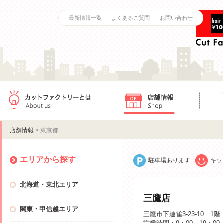
最新情報一覧
よくあるご質問
お問い合わせ
カットファクトリーとは
店舗情報
ご利用
店舗情報
> 東京都
エリアから探す
駐車場あります
キッ
北海道・東北エリア
三鷹店
関東・甲信越エリア
三鷹市下連雀3-23-10 1階
営業時間：9：00～19：00