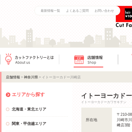
最新情報一覧
よくあるご質問
お問い合わせ
カットファクトリーとは
店舗情報
ご利用
店舗情報
>
神奈川県
> イトーヨーカドー川崎店
エリアから探す
イトーヨーカドー
イトーヨーカドーカワサキテン
北海道・東北エリア
〒210-08
所在地
川崎市川
関東・甲信越エリア
﨑店3階