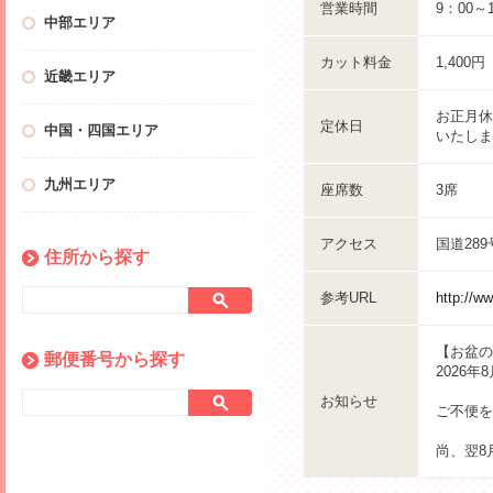
営業時間
9：00～
中部エリア
カット料金
1,400
近畿エリア
お正月休
定休日
中国・四国エリア
いたしま
九州エリア
座席数
3席
アクセス
国道28
住所から探す
参考URL
http://ww
【お盆の
郵便番号から探す
2026
お知らせ
ご不便を
尚、翌8