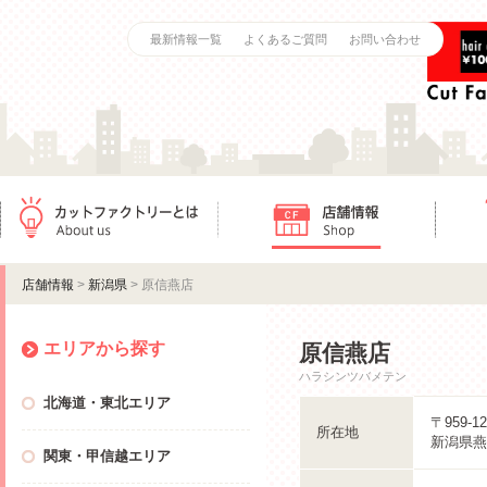
最新情報一覧
よくあるご質問
お問い合わせ
カットファクトリーとは
店舗情報
ご利用
店舗情報
>
新潟県
> 原信燕店
エリアから探す
原信燕店
ハラシンツバメテン
北海道・東北エリア
〒959-12
所在地
新潟県燕市
関東・甲信越エリア