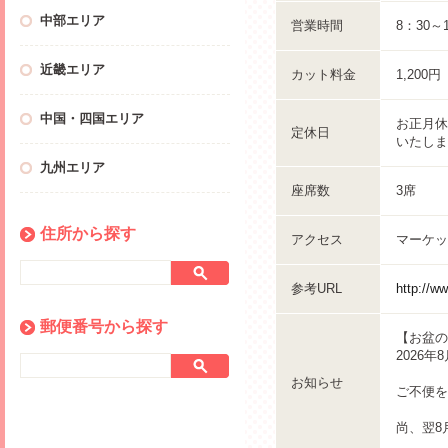
中部エリア
営業時間
8：30～
近畿エリア
カット料金
1,200
中国・四国エリア
お正月休
定休日
いたしま
九州エリア
座席数
3席
住所から探す
アクセス
マーケッ
参考URL
http://ww
郵便番号から探す
【お盆の
2026
お知らせ
ご不便を
尚、翌8