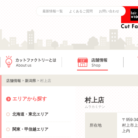
最新情報一覧
よくあるご質問
お問い合わせ
カットファクトリーとは
店舗情報
ご利用
店舗情報
>
新潟県
> 村上店
エリアから探す
村上店
ムラカミテン
北海道・東北エリア
〒959-34
所在地
村上市上
関東・甲信越エリア
上内