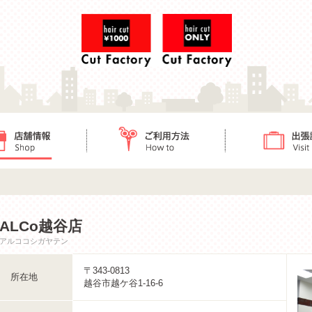
ご利用方法
出張訪問
ALCo越谷店
アルココシガヤテン
〒343-0813
所在地
越谷市越ケ谷1-16-6