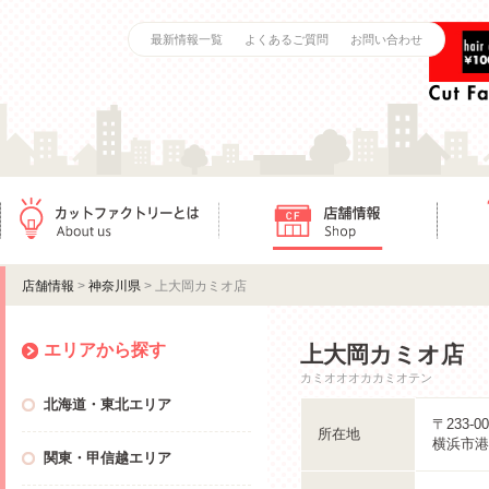
最新情報一覧
よくあるご質問
お問い合わせ
カットファクトリーとは
店舗情報
ご利用
店舗情報
>
神奈川県
> 上大岡カミオ店
エリアから探す
上大岡カミオ店
カミオオオカカミオテン
北海道・東北エリア
〒233-00
所在地
横浜市港
関東・甲信越エリア