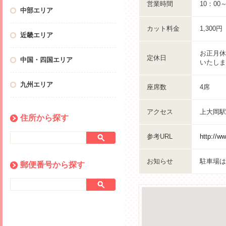
営業時間
10：00
中部エリア
カット料金
1,300
近畿エリア
お正月休
定休日
中国・四国エリア
いたしま
九州エリア
座席数
4席
アクセス
上大岡駅
住所から探す
参考URL
http://w
お知らせ
駐車場は
郵便番号から探す