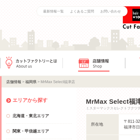
最新情報一覧
よくあるご質問
お問い合わせ
カットファクトリーとは
店舗情報
ご利用
店舗情報
>
福岡県
> MrMax Select福津店
エリアから探す
MrMax Select
ミスターマックスセレクトフクツ
北海道・東北エリア
〒811-32
所在地
福津市日
関東・甲信越エリア